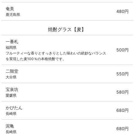
奄美
480円
鹿児島県
焼酎グラス【麦】
一番札
福岡県
500円
フルーティーな香りとすっきりとした味わいの絶妙なバランス
を実現した麦100％の本格焼酎です。
二階堂
550円
大分県
宝泉坊
580円
愛媛県
かぴたん
680円
長崎県
泥亀
680円
長崎県