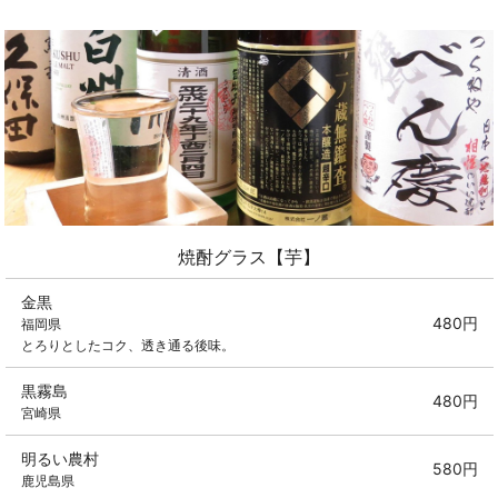
焼酎グラス【芋】
金黒
480円
福岡県
とろりとしたコク、透き通る後味。
黒霧島
480円
宮崎県
明るい農村
580円
鹿児島県