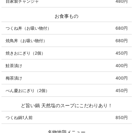
自家製チャンジャ
480円
お食事もの
つくね丼（お吸い物付）
680円
焼鳥丼（お吸い物付）
680円
焼きおにぎり（2個）
450円
鮭茶漬け
400円
梅茶漬け
400円
べん慶おにぎり（2個）
450円
ど旨い鍋 天然塩のスープにこだわりあり！
つくね鍋1人前
850円
名物地鶏メニュー