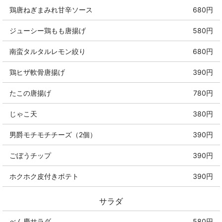
鶏唐ねぎまみれ甘辛ソース
680円
ジューシー鶏もも唐揚げ
580円
南蛮タルタルレモン絞り
680円
鶏ヒザ軟骨唐揚げ
390円
たこの唐揚げ
780円
じゃこ天
380円
男爵モチモチチーズ（2個）
390円
ごぼうチップ
390円
ホクホク皮付きポテト
390円
サラダ
べん慶サラダ
580円