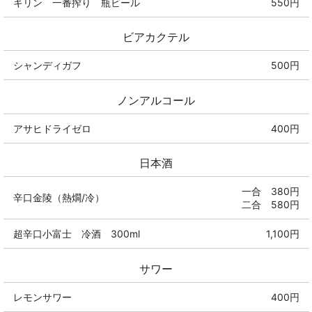
キリン 一番搾り 瓶ビール
550円
ビアカクテル
シャンディガフ
500円
ノンアルコール
アサヒドライゼロ
400円
日本酒
一合 380円
辛口金陵（熱燗/冷）
二合 580円
超辛口小富士 冷酒 300ml
1,100円
サワー
レモンサワー
400円